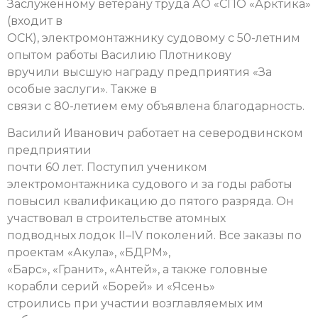
Заслуженному ветерану труда АО «СПО «Арктика»
(входит в
ОСК), электромонтажнику судовому с 50-летним
опытом работы Василию Плотникову
вручили высшую награду предприятия «За
особые заслуги». Также в
связи с 80-летием ему объявлена благодарность.
Василий Иванович работает на северодвинском
предприятии
почти 60 лет. Поступил учеником
электромонтажника судового и за годы работы
повысил квалификацию до пятого разряда. Он
участвовал в строительстве атомных
подводных лодок II–IV поколений. Все заказы по
проектам «Акула», «БДРМ»,
«Барс», «Гранит», «Антей», а также головные
корабли серий «Борей» и «Ясень»
строились при участии возглавляемых им