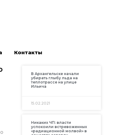
а
Контакты
ю
В Архангельске начали
убирать глыбу льда на
теплотрассе на улице
Ильича
15.02.2021
Никаких ЧП: власти
успокоили встревоженных
«радиационной молвой» в
по