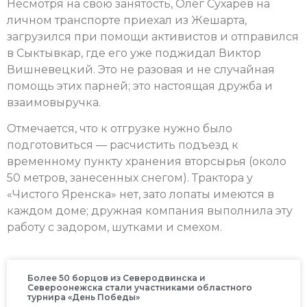
Несмотря на свою занятость, Олег Сухарев на
личном транспорте приехал из Жешарта,
загрузился при помощи активистов и отправился
в Сыктывкар, где его уже поджидал Виктор
Вишневецкий. Это не разовая и не случайная
помощь этих парней; это настоящая дружба и
взаимовыручка.
Отмечается, что к отгрузке нужно было
подготовиться — расчистить подъезд к
временному пункту хранения вторсырья (около
50 метров, занесенных снегом). Трактора у
«Чистого Яренска» нет, зато лопаты имеются в
каждом доме; дружная компания выполнила эту
работу с задором, шутками и смехом.
Более 50 борцов из Северодвинска и
Североонежска стали участниками областного
турнира «День Победы»