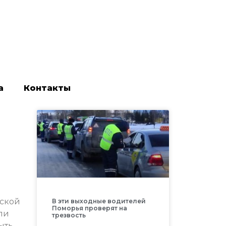
а
Контакты
ьской
В эти выходные водителей
Поморья проверят на
ли
трезвость
ыть