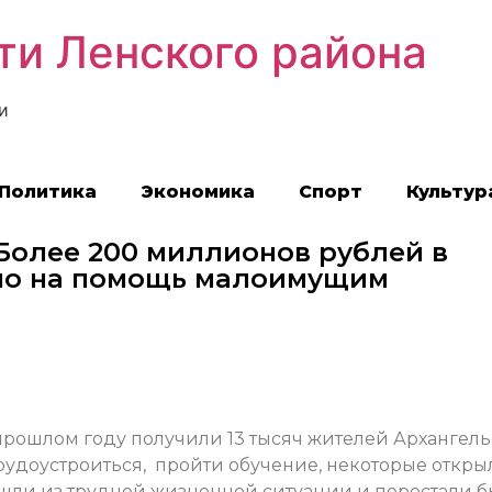
ти Ленского района
и
Политика
Экономика
Спорт
Культур
Более 200 миллионов рублей в
но на помощь малоимущим
рошлом году получили 13 тысяч жителей Архангел
трудоустроиться, пройти обучение, некоторые откры
ышли из трудной жизненной ситуации и перестали б