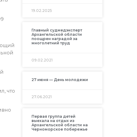
19.02.2025
09
Главный судмедэксперт
Архангельской области
поощрен наградой за
многолетний труд
чающий
льной
09.02.2021
ий
27 июня — День молодежи
л, что
27.06.2021
ивно
Первая группа детей
выехала на отдых из
Архангельской области на
Черноморское побережье