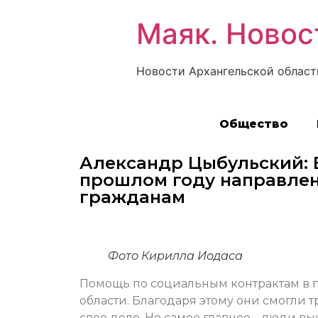
Маяк. Новос
Новости Архангельской област
Общество
Александр Цыбульский: 
прошлом году направле
гражданам
Фото Кирилла Иодаса
Помощь по социальным контрактам в п
области. Благодаря этому они смогли 
свое дело. Но самое главное – люди в