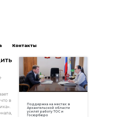
а
Контакты
дить
е
вает
что в
Поддержка на местах: в
ика».
Архангельской области
усилят работу ТОС и
нала,
Госюрбюро