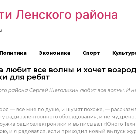
ти Ленского района
и
Политика
Экономика
Спорт
Культур
 любит все волны и хочет возро
и для ребят
ого района Сергей Щеголихин любит все волны. И н
оря — все мне по душе, и шумят похоже, — рассказы
у радиоэлектронного оборудования, и не мудрено, 
 кружка радиоэлектроники и выписывал «Юного Техн
рю, и я радовался, если приходил новый выпуск жур