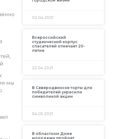
городской жизни
твенно
02.04.2021
Всероссийский
з
студенческий корпус
спасателей отмечает 20-
летие
тей,
й.
22.04.2021
х
ия мы
В Северодвинске торты для
о
победителей украсили
символикой акции
04.05.2021
вел
В областном Доме
молодежи пройдет