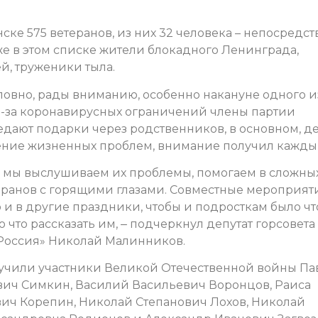
ске 575 ветеранов, из них 32 человека – непосредс
же в этом списке жители блокадного Ленинграда,
й, труженики тыла.
ловно, рады вниманию, особенно накануне одного и
з-за коронавирусных ограничений члены партии
едают подарки через родственников, в основном, де
ешение жизненных проблем, внимание получил кажды
, мы выслушиваем их проблемы, помогаем в сложны
теранов с горящими глазами. Совместные мероприят
 и в другие праздники, чтобы и подросткам было чт
о что рассказать им, ‒ подчеркнул депутат горсовета
 Россия» Николай Малинников.
лучили участники Великой Отечественной войны Па
вич Симкин, Василий Васильевич Воронцов, Раиса
ич Корепин, Николай Степанович Лохов, Николай