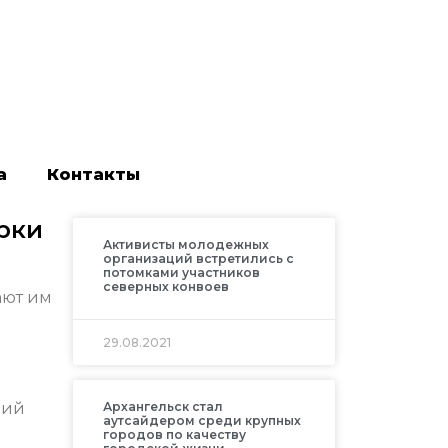
а
Контакты
рки
Активисты молодежных
организаций встретились с
потомками участников
северных конвоев
ают им
29.08.2021
кий
Архангельск стал
аутсайдером среди крупных
городов по качеству