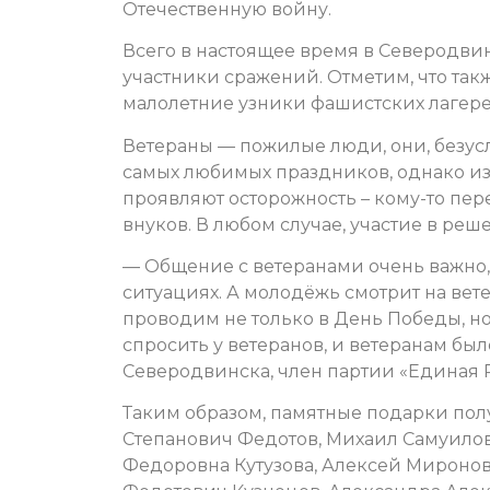
Отечественную войну.
Всего в настоящее время в Северодвин
участники сражений. Отметим, что так
малолетние узники фашистских лагере
Ветераны — пожилые люди, они, безус
самых любимых праздников, однако и
проявляют осторожность – кому-то пер
внуков. В любом случае, участие в р
— Общение с ветеранами очень важно
ситуациях. А молодёжь смотрит на ве
проводим не только в День Победы, но
спросить у ветеранов, и ветеранам был
Северодвинска, член партии «Единая
Таким образом, памятные подарки по
Степанович Федотов, Михаил Самуило
Федоровна Кутузова, Алексей Миронов