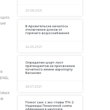
20.06.2021
ющих,
ные
В Архангельске началось
отключение домов от
горячего водоснабжения
24.05.2021
Определен шорт-лист
претендентов на присвоение
почетного имени аэропорту
ля
Васьково
рад,
26.07.2021
новых
в.
Помог сын: с экс-главы ТГК-2
Надежды Пинигиной сняты
обвинения в неуплате