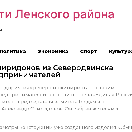
ти Ленского района
и
Политика
Экономика
Спорт
Культур
пиридонов из Северодвинска
едпринимателей
редприятиях реверс-инжиниринга — с таким
едпринимателей, который провела «Единая Россия
ститель председателя комитета Госдумы по
 Александр Спиридонов. Он избран жителями
араметры конструкции уже созданного изделия. Обы