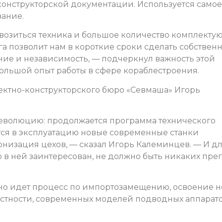
 конструкторской документации. Используется самое
ание.
ввозиться техника и большое количество комплекту
 позволит нам в короткие сроки сделать собствен
ие и независимость, — подчеркнул важность этой
ольшой опыт работы в сфере кораблестроения.
оектно-конструкторского бюро «Севмаша» Игорь
революцию: продолжается программа технического
ся в эксплуатацию новые современные станки
рнизация цехов, — сказал Игорь Калеминцев. — И д
о в ней заинтересован, не должно быть никаких прег
вно идет процесс по импортозамещению, освоение 
стности, современных моделей подводных аппарато