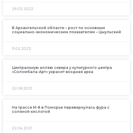
29.03.2022
В Архангельской области – рост по основным
социально-экономическим показателям – Цыульский
11.02.2023
Центральную аллею сквера у культурного центра
«Соломбала-Арт» украсит входная арка
02.06.2021
На трассе М-8 в Поморье перевернулась фура с
соляной кислотой
22.04.2021