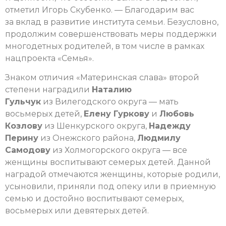
отметил Игорь Скубенко. — Благодарим вас
за вклад в развитие института семьи. Безусловно,
продолжим совершенствовать меры поддержки
многодетных родителей, в том числе в рамках
нацпроекта «Семья».
Знаком отличия «Материнская слава» второй
степени наградили
Наталию
Гульчук
из Вилегодского округа — мать
восьмерых детей,
Елену Гуркову
и
Любовь
Козлову
из Шенкурского округа,
Надежду
Перину
из Онежского района,
Людмилу
Самодову
из Холмогорского округа — все
женщины воспитывают семерых детей. Данной
наградой отмечаются женщины, которые родили,
усыновили, приняли под опеку или в приемную
семью и достойно воспитывают семерых,
восьмерых или девятерых детей.