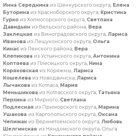
Инна Середкина
из Шенкурского округа,
Елена
Буторина
из Красноборского округа,
Кристина
Гурко
из Холмогорского округа,
Светлана
Давидьян
из Вельского района,
Вера
Заклецкая
из Виноградовского округа,
Лариса
Иванова
из Лешуконского округа,
Ольга
Кинас
из Ленского района,
Вера
Клепикова
из Устьянского округа,
Антонина
Коптяева
из Плесецкого округа,
Нина
Коряковская
из Коряжмы,
Лариса
Кошелева
из Новодвинска,
Лариса
Лычакова
из Котласа,
Мария
Меньшикова
из Котласского округа,
Татьяна
Перхина
из Мирного,
Светлана
Подлесная
из Приморского округа,
Марина
Ушакова
из Каргопольского округа,
Оксана
Чепижак
из Верхнетоемского округа,
Любовь
Шелгинская
из Няндомского округа, Ольга