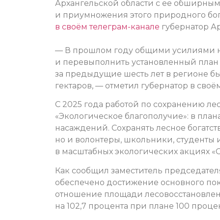
Архангельской области с ее обширным
и приумножения этого природного бог
в своём телеграм-канале
губернатор А
— В прошлом году общими усилиями на
и перевыполнить установленный план 
за предыдущие шесть лет в регионе б
гектаров, — отметил губернатор в своё
С 2025 года работой по сохранению ле
«Экологическое благополучие»: в плана
насаждений. Сохранять лесное богатс
но и волонтеры, школьники, студенты
в масштабных экологических акциях «С
Как сообщил заместитель председател
обеспечено достижение основного пок
отношение площади лесовосстановле
на 102,7 процента при плане 100 проце