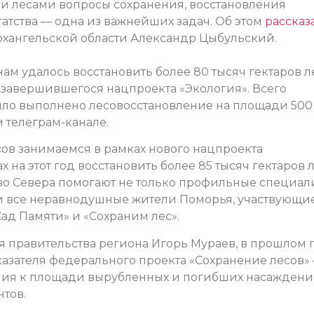
и лесами вопросы сохранения, восстановления
атства — одна из важнейших задач. Об этом
рассказ
рхангельской области Александр Цыбульский.
м удалось восстановить более 80 тысяч гектаров л
завершившегося нацпроекта «Экология». Всего
ыло выполнено лесовосстановление на площади 500
м телеграм-канале.
сов занимаемся в рамках нового нацпроекта
х на этот год восстановить более 85 тысяч гектаров 
тво Севера помогают не только профильные специал
 и все неравнодушные жители Поморья, участвующи
ад Памяти» и «Сохраним лес».
я правительства региона Игорь Мураев, в прошлом 
азателя федерального проекта «Сохранение лесов»
ния к площади вырубленных и погибших насажден
нтов.