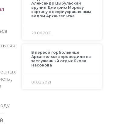
Александр Цыбульский
вручил Дмитрию Мореву
ал
картину с неприукрашенным
видом Архангельска
еса
28.06.2021
 тысяч
В первой горбольнице
Архангельска проводили на
заслуженный отдых Якова
Насонова
лесных
исты,
01.02.2021
е
году
 —
ий