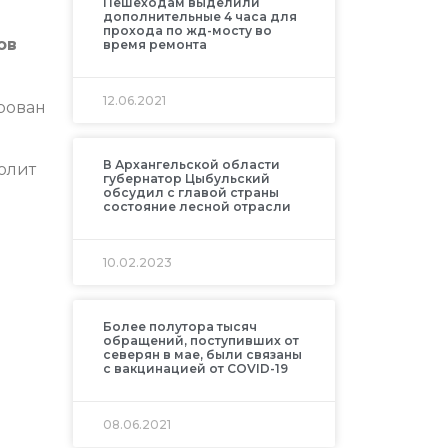
Пешеходам выделили
дополнительные 4 часа для
прохода по жд-мосту во
ов
время ремонта
12.06.2021
ирован
В Архангельской области
олит
губернатор Цыбульский
обсудил с главой страны
состояние лесной отрасли
10.02.2023
Более полутора тысяч
обращений, поступивших от
северян в мае, были связаны
с вакцинацией от COVID-19
08.06.2021