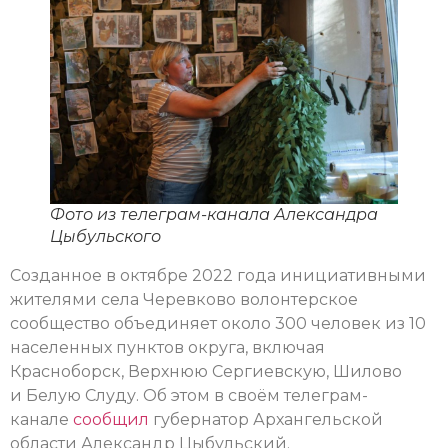
Фото из телеграм-канала Александра
Цыбульского
Созданное в октябре 2022 года инициативными
жителями села Черевково волонтерское
сообщество объединяет около 300 человек из 10
населенных пунктов округа, включая
Красноборск, Верхнюю Сергиевскую, Шилово
и Белую Слуду. Об этом в своём телеграм-
канале
сообщил
губернатор Архангельской
области Александр Цыбульский.