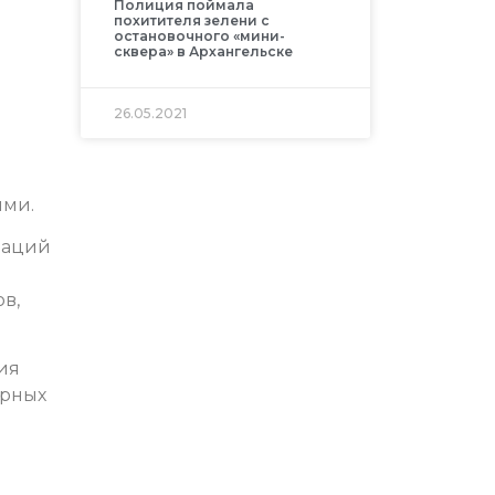
Полиция поймала
похитителя зелени с
остановочного «мини-
сквера» в Архангельске
26.05.2021
ями.
заций
в,
ия
арных