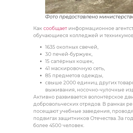
Фото предоставлено министерств
Как
сообщает
информационное агентств
обучающиеся колледжей и техникумов 
1635 окопных свечей,
30 печей-буржуек,
15 сапёрных кошек,
41 маскировочную сеть,
85 предметов одежды,
свыше 2000 единиц других товаров
выживания, носочно-чулочные изд
Активно развивается волонтёрское дв
добровольческих отрядов. В рамках р
посещают учебные заведения, проводя
подвигах защитников Отечества. За год
более 4500 человек.