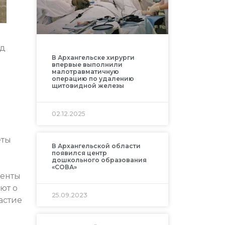
од
В Архангельске хирурги
впервые выполнили
малотравматичную
операцию по удалению
щитовидной железы
02.12.2025
еты
В Архангельской области
появился центр
дошкольного образования
«СОВА»
денты
ют о
25.09.2023
астие