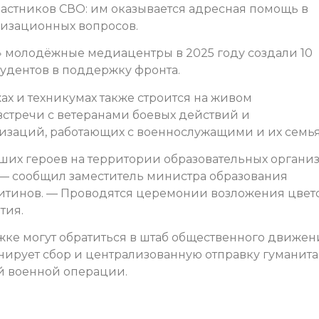
астников СВО: им оказывается адресная помощь в
низационных вопросов.
 молодёжные медиацентры в 2025 году создали 10
удентов в поддержку фронта.
х и техникумах также строится на живом
встречи с ветеранами боевых действий и
изаций, работающих с военнослужащими и их семь
ших героев на территории образовательных органи
 — сообщил заместитель министра образования
итинов. — Проводятся церемонии возложения цвето
тия.
е могут обратиться в штаб общественного движен
нирует сбор и централизованную отправку гуманит
й военной операции.