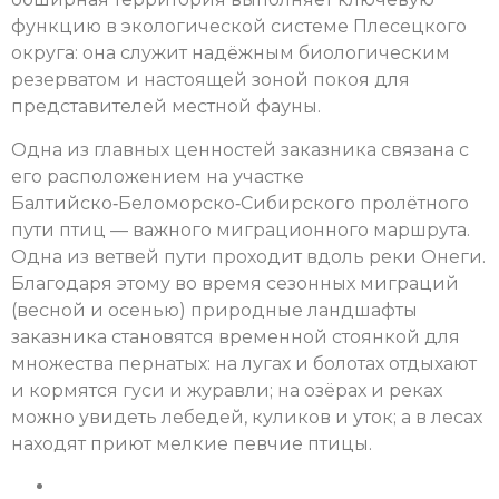
функцию в экологической системе Плесецкого
округа: она служит надёжным биологическим
резерватом и настоящей зоной покоя для
представителей местной фауны.
Одна из главных ценностей заказника связана с
его расположением на участке
Балтийско‑Беломорско‑Сибирского пролётного
пути птиц — важного миграционного маршрута.
Одна из ветвей пути проходит вдоль реки Онеги.
Благодаря этому во время сезонных миграций
(весной и осенью) природные ландшафты
заказника становятся временной стоянкой для
множества пернатых: на лугах и болотах отдыхают
и кормятся гуси и журавли; на озёрах и реках
можно увидеть лебедей, куликов и уток; а в лесах
находят приют мелкие певчие птицы.