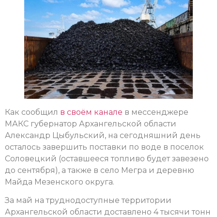
Как сообщил
в своём канале
в мессенджере
МАКС губернатор Архангельской области
Александр Цыбульский, на сегодняшний день
осталось завершить поставки по воде в поселок
Соловецкий (оставшееся топливо будет завезено
до сентября), а также в село Мегра и деревню
Майда Мезенского округа.
За май на труднодоступные территории
Архангельской области доставлено 4 тысячи тонн