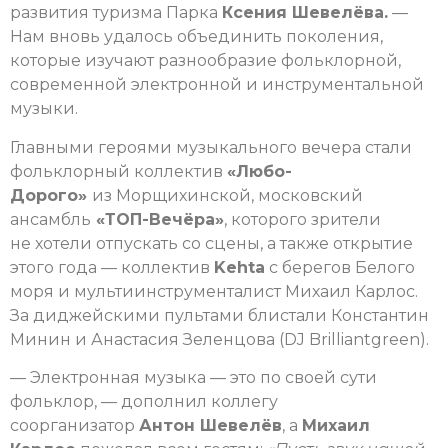
развития туризма Парка
Ксения Шевелёва.
—
Нам вновь удалось объединить поколения,
которые изучают разнообразие фольклорной,
современной электронной и инструментальной
музыки.
Главными героями музыкального вечера стали
фольклорный коллектив
«Любо-
Дорого»
из Морщихинской, московский
ансамбль
«ТОП-Вечёра»
, которого зрители
не хотели отпускать со сцены, а также открытие
этого года — коллектив
Kehta
с берегов Белого
моря и мультиинструменталист Михаил Карлос.
За диджейскими пультами блистали Константин
Минин и Анастасия Зеленцова (DJ Brilliantgreen).
— Электронная музыка — это по своей сути
фольклор, — дополнил коллегу
соорганизатор
Антон Шевелёв
, а
Михаил