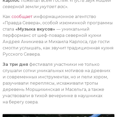
Карлос
пожелал всем гостям:
«Пусть звук нашей
северной земли укутает вас».
Как
сообщает
информационное агентство
«Правда Севера», особой изюминкой программы
стала
«Музыка вкусов»
— уникальный
перформанс от шеф-повара северной кухни
Андрея Аникиева и Михаила Карлоса, где гости
смогли услышать, как звучит традиционная кухня
Русского Севера.
За три дня
фестиваля участники не только
слушали сотни уникальных мотивов на древних
и современных инструментах, но и пели хором,
разучивали переплясы, исхаживали тропы
деревень Морщихинская и Масельга, а также
участвовали в тихой вечеринке в наушниках
на берегу озера.