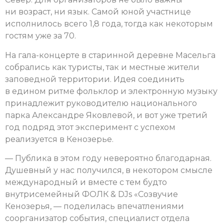
ни возраст, ни язык. Самой юной участнице
исполнилось всего 1,8 года, тогда как некоторым
гостям уже за 70.
На гала-концерте в старинной деревне Масельга
собрались как туристы, так и местные жители
заповедной территории. Идея соединить
в едином ритме фольклор и электронную музыку
принадлежит руководителю национального
парка Александре Яковлевой, и вот уже третий
год подряд этот эксперимент с успехом
реализуется в Кенозерье.
— Публика в этом году невероятно благодарная.
Душевный у нас получился, в некотором смысле
международный и вместе с тем будто
внутрисемейный ФОЛК & DJs «Созвучие
Кенозерья, — поделилась впечатлениями
соорганизатор события, специалист отдела