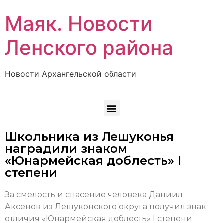
Маяк. Новости
Ленского района
Новости Архангельской области
Школьника из Лешуконья
наградили знаком
«Юнармейская доблесть» I
степени
За смелость и спасение человека Даниил
Аксенов из Лешуконского округа получил знак
отличия «Юнармейская доблесть» I степени.