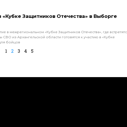
в «Кубке Защитников Отечества» в Выборге
тие в межрегиональном «Кубке Защитников Отечества», где встретят
 СВО из Архангельской области готовятся к участию в «Кубке
для бойцов
1
2
3
4
5