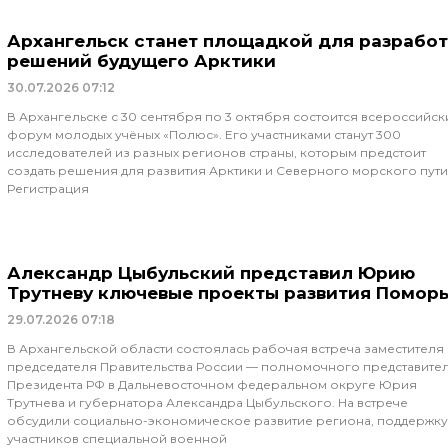
Архангельск станет площадкой для разрабо
решений будущего Арктики
30.07.2026
07:12
В Архангельске с 30 сентября по 3 октября состоится всероссийск
форум молодых учёных «Полюс». Его участниками станут 300
исследователей из разных регионов страны, которым предстоит
создать решения для развития Арктики и Северного морского пути
Регистрация
Александр Цыбульский представил Юрию
Трутневу ключевые проекты развития Помор
29.07.2026
07:18
В Архангельской области состоялась рабочая встреча заместителя
председателя Правительства России — полномочного представите
Президента РФ в Дальневосточном федеральном округе Юрия
Трутнева и губернатора Александра Цыбульского. На встрече
обсудили социально-экономическое развитие региона, поддержку
участников специальной военной