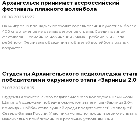
Архангельск принимает всероссийский
фестиваль пляжного волейбола
01.08.2026
16:22
На 14 игровых площадках проходят соревнования с участием более
400 спортсменов из разных регионов страны. Среди новинок
фестиваля — семейные номинации «Мама + ребёнок» и «Папа +
ребёнок». Фестиваль объединил любителей волейбола разных
возрастов —
Студенты Архангельского педколледжа стал
победителями окружного этапа «Зарницы 2.0
31.07.2026
08:15
Студенты Архангельского педагогического колледжа имени Розы
Шаниной одержали победу в окружном этапе игры «Зарница 2.0».
Команда «Шайба» стала лучшей среди представителей колледжей
Северо-Запада России. Участники успешно прошли серию испытан
максимально приближенных к реальным условиям. Они