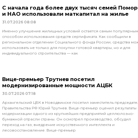
С начала года более двух тысяч семей Помор
и НАО использовали маткапитал на жилье
31.07.2026
08:08
Именно улучшение жилищных условий остается самым популярны
способом использования средств сертификата. Как сообщили в
региональном отделении Социального фонда России, средства мо
использовать не только для покупки готовой квартиры, но и для
индивидуального строительства — как
Вице-премьер Трутнев посетил
модернизированные мощности АЦБК
30.07.2026
07:18
Архангельский ЦБК в Новодвинске посетил заместитель председате
Правительства РФ Юрий Трутнев. Вице-премьер оценил результаты
модернизации одного из крупнейших предприятий целлюлозно-
бумажной отрасли страны. Он осмотрел производство, обсудил
переход на газ, внедрение искусственного интеллекта и
лесовосстановление. Вице-премьер