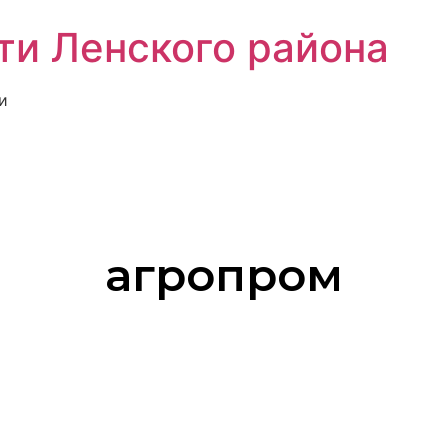
ти Ленского района
и
агропром