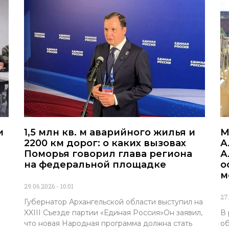
и
1,5 млн кв. м аварийного жилья и
М
2200 км дорог: о каких вызовах
А
Поморья говорил глава региона
А
на федеральной площадке
о
м
29.06.2026
10:01
27
Губернатор Архангельской области выступил на
XXIII Съезде партии «Единая Россия»Он заявил,
В 
что новая Народная программа должна стать
об