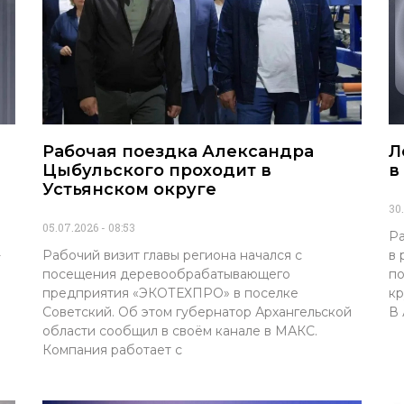
Рабочая поездка Александра
Л
Цыбульского проходит в
в
Устьянском округе
30
05.07.2026
08:53
Ра
-
Рабочий визит главы региона начался с
в 
посещения деревообрабатывающего
по
предприятия «ЭКОТЕХПРО» в поселке
кр
Советский. Об этом губернатор Архангельской
В 
области сообщил в своём канале в МАКС.
Компания работает с