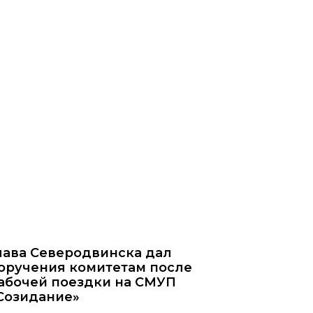
лава Северодвинска дал
оручения комитетам после
абочей поездки на СМУП
Созидание»