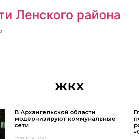
ти Ленского района
и
жкх
В Архангельской области
Г
модернизируют коммунальные
п
сети
р
«
22.02.2024
14:57