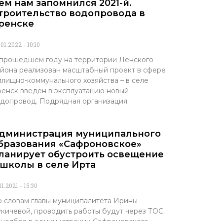
ем нам запомнился 2021-й.
троительство водопровода в
ренске
.01.2022
10:10
прошедшем году на территории Ленского
йона реализован масштабный проект в сфере
лищно-коммунального хозяйства – в селе
енск введен в эксплуатацию новый
допровод. Подрядная организация
дминистрация муниципального
бразования «Сафроновское»
ланирует обустроить освещение
 школы в селе Ирта
11.2021
15:30
 словам главы муниципалитета Ирины
кичевой, проводить работы будут через ТОС.