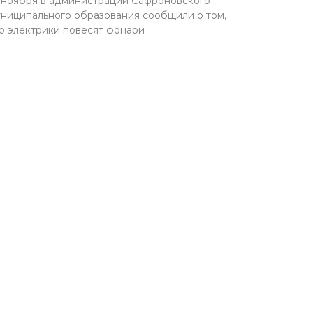
 ноября в администрации Сафроновского
ниципального образования сообщили о том,
о электрики повесят фонари