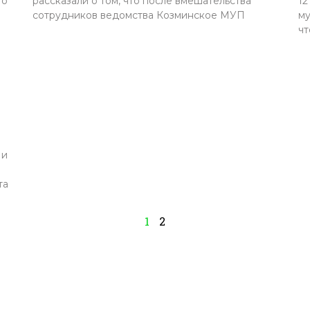
то
рассказали о том, что после вмешательства
12
сотрудников ведомства Козминское МУП
му
чт
 и
та
1
2