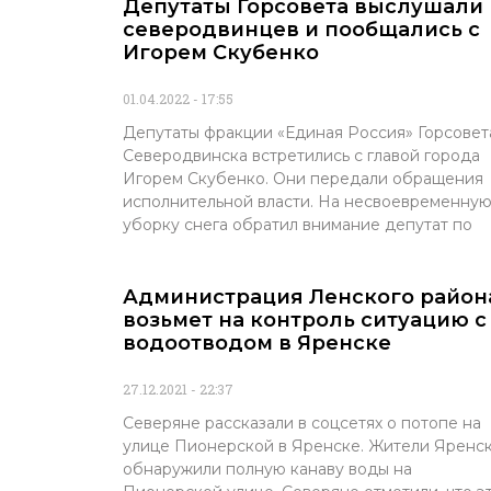
Депутаты Горсовета выслушали
северодвинцев и пообщались с
Игорем Скубенко
01.04.2022
17:55
Депутаты фракции «Единая Россия» Горсовет
Северодвинска встретились с главой города
Игорем Скубенко. Они передали обращения
исполнительной власти. На несвоевременну
уборку снега обратил внимание депутат по
Администрация Ленского район
возьмет на контроль ситуацию с
водоотводом в Яренске
27.12.2021
22:37
Северяне рассказали в соцсетях о потопе на
улице Пионерской в Яренске. Жители Яренс
обнаружили полную канаву воды на