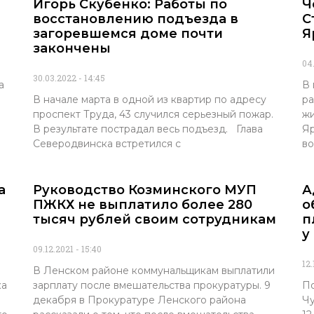
Игорь Скубенко: Работы по
Ч
восстановлению подъезда в
С
загоревшемся доме почти
Я
закончены
04
30.03.2022
14:45
а
В 
В начале марта в одной из квартир по адресу
ра
проспект Труда, 43 случился серьезный пожар.
жи
ю
В результате пострадал весь подъезд. Глава
Яр
Северодвинска встретился с
во
а
Руководство Козминского МУП
А
ПЖКХ не выплатило более 280
о
тысяч рублей своим сотрудникам
п
у
09.12.2021
15:40
12.
В Ленском районе коммунальщикам выплатили
ка
зарплату после вмешательства прокуратуры. 9
По
декабря в Прокуратуре Ленского района
Чу