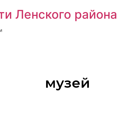
ти Ленского района
и
музей