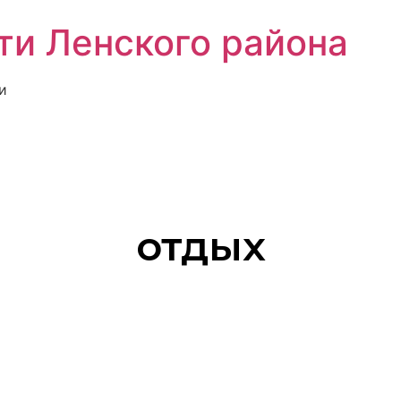
ти Ленского района
и
отдых