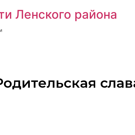
ти Ленского района
и
Родительская слав