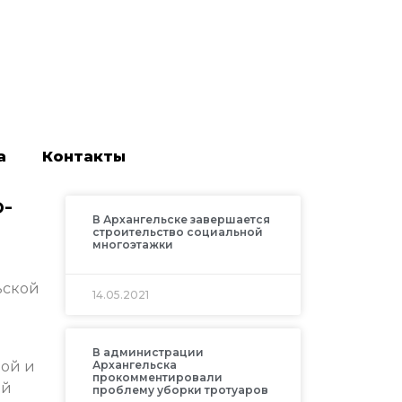
а
Контакты
-
В Архангельске завершается
строительство социальной
многоэтажки
ьской
14.05.2021
В администрации
ой и
Архангельска
прокомментировали
ой
проблему уборки тротуаров