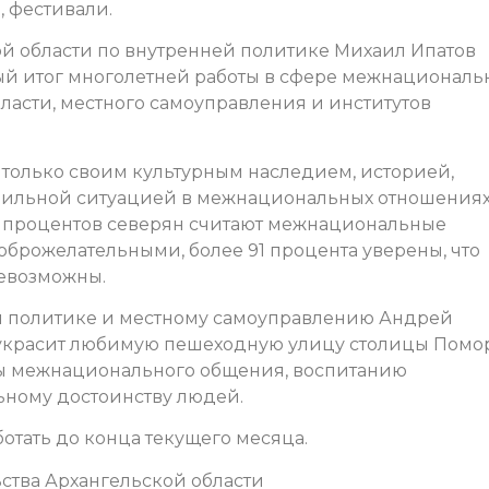
, фестивали.
ой области по внутренней политике Михаил Ипатов
зный итог многолетней работы в сфере межнациональ
ласти, местного самоуправления и институтов
 только своим культурным наследием, историей,
абильной ситуацией в межнациональных отношениях,
0 процентов северян считают межнациональные
брожелательными, более 91 процента уверены, что
евозможны.
й политике и местному самоуправлению Андрей
 украсит любимую пешеходную улицу столицы Помор
ры межнационального общения, воспитанию
ьному достоинству людей.
ботать до конца текущего месяца.
ства Архангельской области