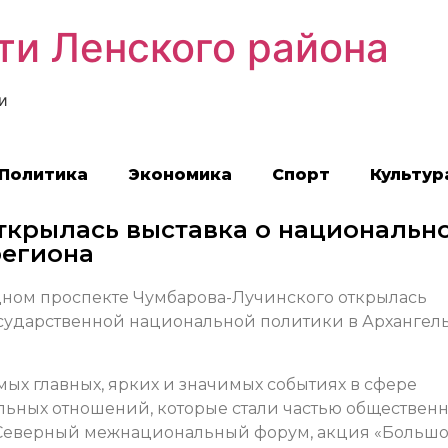
ти Ленского района
и
Политика
Экономика
Спорт
Культур
ткрылась выставка о национально
региона
ном проспекте Чумбарова-Лучинского открылась
осударственной национальной политики в Архангел
мых главных, ярких и значимых событиях в сфере
ных отношений, которые стали частью общественн
к Северный межнациональный форум, акция «Больш