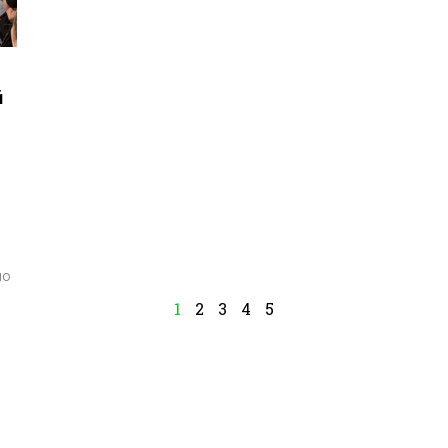
й
по
1
2
3
4
5