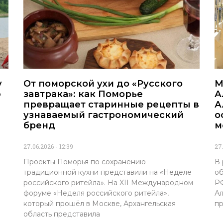
у
От поморской ухи до «Русского
М
ю
завтрака»: как Поморье
А
превращает старинные рецепты в
А
узнаваемый гастрономический
о
бренд
м
27.06.2026
12:39
27
Проекты Поморья по сохранению
В 
традиционной кухни представили на «Неделе
об
российского ритейла». На XII Международном
РФ
форуме «Неделя российского ритейла»,
Ал
который прошёл в Москве, Архангельская
пр
область представила