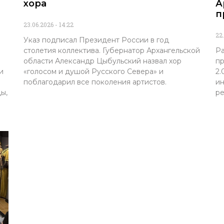
хора
А
п
23.06.2026
14:22
22
Указ подписал Президент России в год
столетия коллектива. Губернатор Архангельской
Ра
области Александр Цыбульский назвал хор
пр
и
«голосом и душой Русского Севера» и
2.
поблагодарил все поколения артистов.
ин
ы,
ре