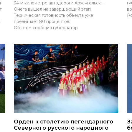
и
34-м километре автодороги Архангельск –
гу
т
Онега вышел на завершающий этап.
во
Техническая готовность объекта уже
Ро
а
превышает 80 процентов.
Об этом сообщил губернатор
Орден к столетию легендарного
З
Северного русского народного
б