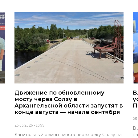
Движение по обновленному
В
мосту через Солзу в
у
Архангельской области запустят в
П
конце августа — начале сентября
25
26.06.2026
16:55
В 
Капитальный ремонт моста через реку Солзу на
на